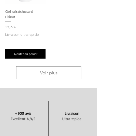
Gel rafraîchissant -
Ekinat
Prix
19,99 €
Livraison ultra rapide
Ajouter au panier
Voir plus
+900 avis
Livraison
Excellent 4,9/5
Ultra rapide