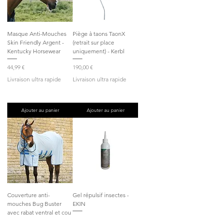
Masque Anti-Mouches
Piège à taons TaonX
Skin Friendly Argent -
(retrait sur place
Kentucky Horsewear
uniquement) - Kerbl
Prix
Prix
44,99 €
190,00 €
Livraison ultra rapide
Livraison ultra rapide
Ajouter au panier
Ajouter au panier
Couverture anti-
Gel répulsif insectes -
mouches Bug Buster
EKIN
avec rabat ventral et cou