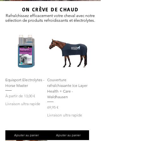
ON CRÈVE DE CHAUD
Rafraîchissez efficacement votre cheval avec notre
sélection de produits refroidissants et électrolytes.
Equisport Electrolytes -
Couverture
Horse Master
rafraîchissante Ice Layer
Health + Care -
Prix promotionnel
À partir de
13,00 €
Waldhausen
Livraison ultra rapide
Prix
69,95 €
Livraison ultra rapide
Ajouter au panier
Ajouter au panier