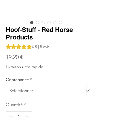
Hoof-Stuff - Red Horse
Products
La note est de 4.8 sur cinq étoiles selon 5 avis
4.8 | 5 avis
Prix
19,20 €
Livraison ultra rapide
Contenance
*
Quantité
*