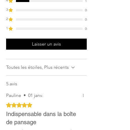
ressort propre, vous pouvez le laisser
4
1
d'ingestion et de pénétration dans les
plus longtemps la prochaine fois, mais
voies respiratoires
3
0
s'il ressort sale, il est préférable de le
Irritant pour la peau et les yeux :
2
changer plus souvent.
0
Provoque des irritations sérieuses et
Évitez de mouiller la cavité avant de la
1
des réactions allergique cutanées
0
remplir, sauf si elle doit être rincée en
raison d'une infiltration de saleté.
Laisser un avis
Pour les cavités plus profondes et les
abcès, nous recommandons d'utiliser
le Hoof-Stuff uniquement sous la
supervision de votre vétérinaire ou
Toutes les étoiles, Plus récents
d'un professionnel du soin des sabots. .
5 avis
Pauline
•
01 janv.
Noté 5 sur 5.
Indispensable dans la boîte
de pansage