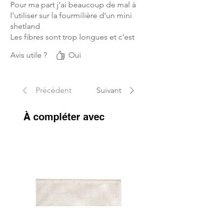
Pour ma part j’ai beaucoup de mal à
l’utiliser sur la fourmilière d’un mini
shetland
Les fibres sont trop longues et c’est
très difficile même en le chauffant
Avis utile ?
Oui
de combler les trous
Précédent
Suivant
À compléter avec