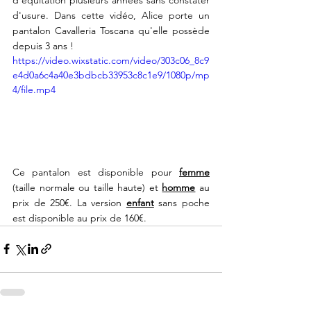
d'usure. Dans cette vidéo, Alice porte un 
pantalon Cavalleria Toscana qu'elle possède 
depuis 3 ans !
https://video.wixstatic.com/video/303c06_8c9
e4d0a6c4a40e3bdbcb33953c8c1e9/1080p/mp
4/file.mp4
Ce pantalon est disponible pour 
femme
(taille normale ou taille haute) et 
homme
 au 
prix de 250€. La version 
enfant
 sans poche 
est disponible au prix de 160€.