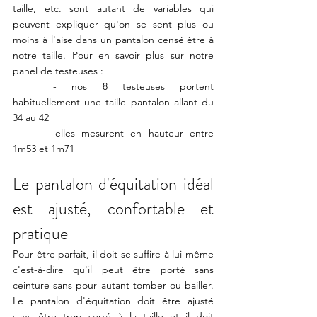
taille, etc. sont autant de variables qui 
peuvent expliquer qu'on se sent plus ou 
moins à l'aise dans un pantalon censé être à 
notre taille. Pour en savoir plus sur notre 
panel de testeuses : 
	- nos 8 testeuses portent 
habituellement une taille pantalon allant du 
34 au 42
	- elles mesurent en hauteur entre 
1m53 et 1m71
Le pantalon d'équitation idéal 
est ajusté, confortable et 
pratique
Pour être parfait, il doit se suffire à lui même 
c'est-à-dire qu'il peut être porté sans 
ceinture sans pour autant tomber ou bailler. 
Le pantalon d'équitation doit être ajusté 
sans être trop serré à la taille et il doit 