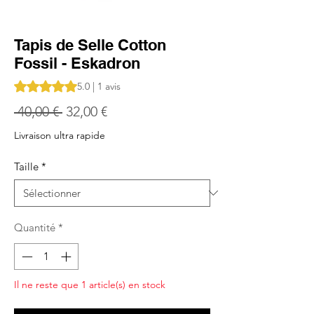
Tapis de Selle Cotton
Fossil - Eskadron
La note est de 5.0 sur cinq étoiles selon 1 avis
5.0 | 1 avis
Prix
Prix
 40,00 € 
32,00 €
original
promotionnel
Livraison ultra rapide
Taille
*
Quantité
*
Il ne reste que 1 article(s) en stock