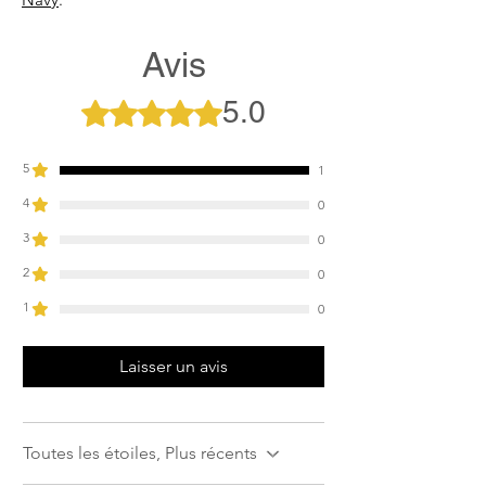
Avis
5.0
Noté 5 sur 5.
5
1
4
0
3
0
2
0
1
0
Laisser un avis
Toutes les étoiles, Plus récents