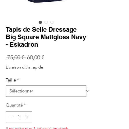
Tapis de Selle Dressage
Big Square Mattgloss Navy
- Eskadron
Prix
Prix
 75,00 € 
60,00 €
original
promotionnel
Livraison ultra rapide
Taille
*
Quantité
*
Il ne reste que 1 article(s) en stock