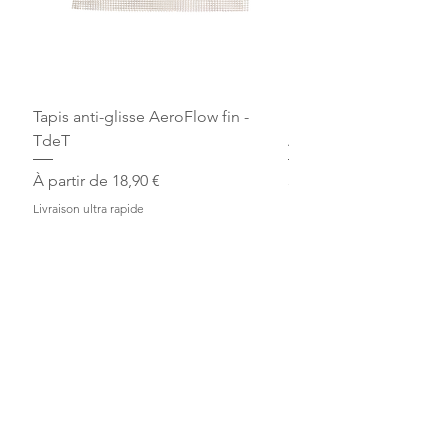
Tapis anti-glisse AeroFlow fin -
Bandes de repos Écru 
TdeT
Arjuna
Prix promotionnel
Prix
À partir de
18,90 €
30,00 €
Livraison ultra rapide
Livraison ultra rapide
Ajouter au panier
+900 avis
Livraison
Excellent 4,9/5
Ultra rapide