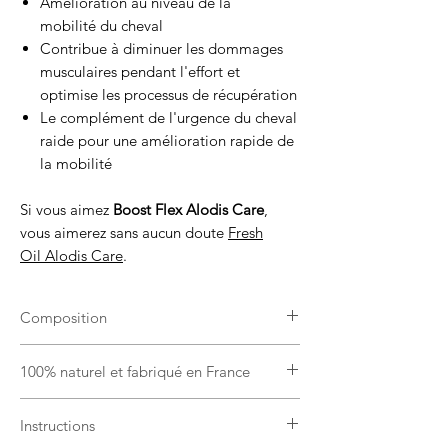
Amélioration au niveau de la
mobilité du cheval
Contribue à diminuer les dommages
musculaires pendant l'effort et
optimise les processus de récupération
Le complément de l'urgence du cheval
raide pour une amélioration rapide de
la mobilité
Si vous aimez
Boost Flex Alodis Care
,
vous aimerez sans aucun doute
Fresh
Oil Alodis Care
.
Composition
Huile végétale (brassica napus), complexe
100% naturel et fabriqué en France
de plantes (curcuma longa, boswellia
serrata, arctium lappa, ribes nigrum) et
Issu de l’agriculture biologique certifié par
complexe d'huiles essentielles
Instructions
FR-BIO-01.
biologiques (Melaleuca Quinquenervia,