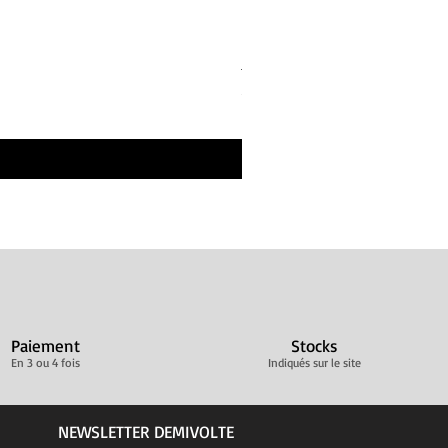
Bandes de repos Écru Beige 
Prix
30,00 €
Livraison ultra rapide
Paiement
Stocks
En 3 ou 4 fois
Indiqués sur le site
NEWSLETTER DEMIVOLTE