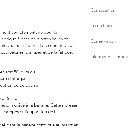
Composition
Huile végétale bio (b
Instructions
Plantes bio (taraxac
liment complémentaire pour la
vitis vinifera)
Tenir hors de por
Fabriqué à base de plantes issues de
Ce produit est fabri
Conservation
Bien refermer ap
éveloppé pour aider à la récupération du
Care
en Normandie. 
Formulé pour les
Conserver en des
 courbatures, crampes et de la fatigue.
composent sont d'ori
Informations import
À l’abri de la lu
d'un sourcing exigea
élevées
de matières premièr
Les produits Alodis 
Ne pas exposer au
production et le quo
en soit 50 jours ou
maintiennent l’équil
Utilisation optim
dans une démarche 
 cure d’attaque
mais ne se substitue
étition ou de course
Ce
produit de soins
peut être utilisé ou
lp Recup :
nésium grâce à la banane.
Cette richesse
s crampes et l’apparition de la
ité dans la banane contribue au maintien