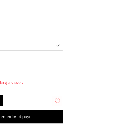
cle(s) en stock
mander et payer