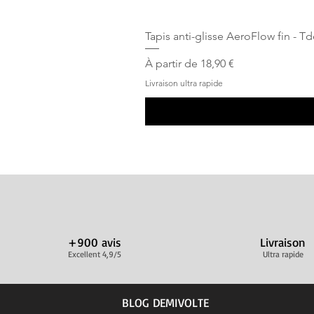
Tapis anti-glisse AeroFlow fin - T
Prix promotionnel
À partir de
18,90 €
Livraison ultra rapide
+900 avis
Livraison
Excellent 4,9/5
Ultra rapide
BLOG DEMIVOLTE