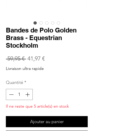
Bandes de Polo Golden
Brass - Equestrian
Stockholm
Prix
Prix
 59,95 € 
41,97 €
original
promotionnel
Livraison ultra rapide
Quantité
*
Il ne reste que 5 article(s) en stock
Ajouter au panier