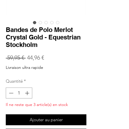
Bandes de Polo Merlot
Crystal Gold - Equestrian
Stockholm
Prix
Prix
 59,95 € 
44,96 €
original
promotionnel
Livraison ultra rapide
Quantité
*
Il ne reste que 3 article(s) en stock
Ajouter au panier