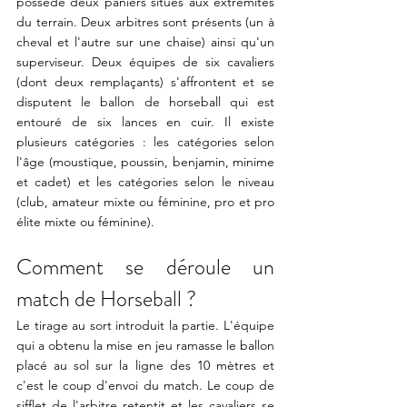
possède deux paniers situés aux extrémités 
du terrain. Deux arbitres sont présents (un à 
cheval et l'autre sur une chaise) ainsi qu'un 
superviseur. Deux équipes de six cavaliers 
(dont deux remplaçants) s'affrontent et se 
disputent le ballon de horseball qui est 
entouré de six lances en cuir. Il existe 
plusieurs catégories : les catégories selon 
l'âge (moustique, poussin, benjamin, minime 
et cadet) et les catégories selon le niveau 
(club, amateur mixte ou féminine, pro et pro 
élite mixte ou féminine).
Comment se déroule un 
match de Horseball ?
Le tirage au sort introduit la partie. L'équipe 
qui a obtenu la mise en jeu ramasse le ballon 
placé au sol sur la ligne des 10 mètres et 
c'est le coup d'envoi du match. Le coup de 
sifflet de l'arbitre retentit et les cavaliers se 