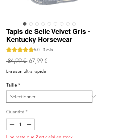
Tapis de Selle Velvet Gris -
Kentucky Horsewear
La note est de 5.0 sur cinq étoiles selon 3 avis
5.0 | 3 avis
Prix
Prix
 84,99 € 
67,99 €
original
promotionnel
Livraison ultra rapide
Taille
*
Quantité
*
Il ne reste que 2 article(s) en stock