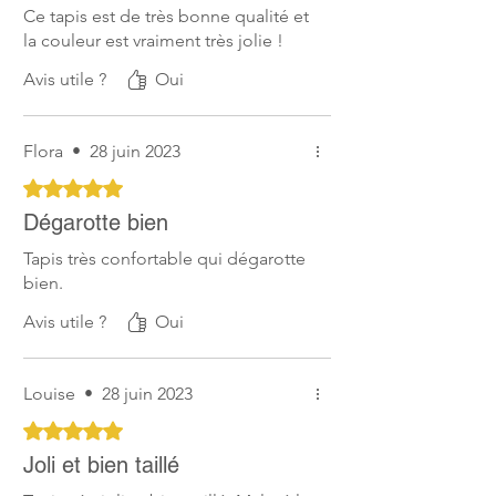
Ce tapis est de très bonne qualité et
irritations.
la couleur est vraiment très jolie !
Avis utile ?
Oui
Flora
•
28 juin 2023
Noté 5 sur 5.
Dégarotte bien
Tapis très confortable qui dégarotte
bien.
Avis utile ?
Oui
Louise
•
28 juin 2023
Noté 5 sur 5.
Joli et bien taillé