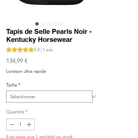
Tapis de Selle Pearls Noir -
Kentucky Horsewear
La note est de 5.0 sur cinq étoiles selon 1 avis
5.0 | 1 avis
Prix
134,99 €
Livraison ultra rapide
Taille
*
Quantité
*
Il ne reste que 1 article(s) en stock