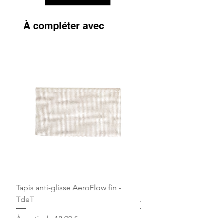
À compléter avec
Tapis anti-glisse AeroFlow fin -
Bandes de repos Écru 
TdeT
Arjuna