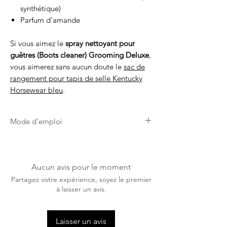
synthétique)
Parfum d’amande
Si vous aimez le
spray nettoyant pour
guêtres (Boots cleaner) Grooming Deluxe
,
vous aimerez sans aucun doute le
sac de
rangement pour tapis de selle Kentucky
Horsewear bleu
.
Mode d'emploi
Vaporiser uniformément, laisser sécher
pendant environ 1 minute, puis
frotter avec un chiffon propre et sec.
Aucun avis pour le moment
Partagez votre expérience, soyez le premier
à laisser un avis.
Laisser un avis