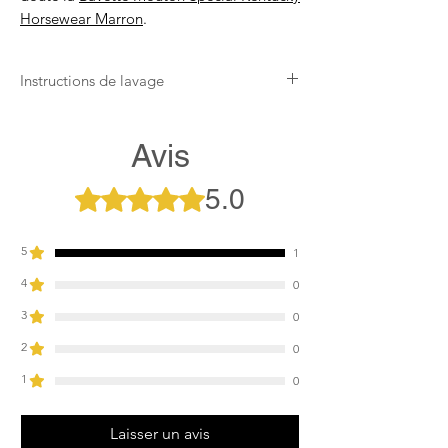
Horsewear Marron
.
Instructions de lavage
Lavable à 30°C
Ne pas mettre au sèche-linge
Avis
Utilisation du Tack Cleaner
recommandée
5.0
Noté 5 sur 5.
5
1
4
0
3
0
2
0
1
0
Laisser un avis