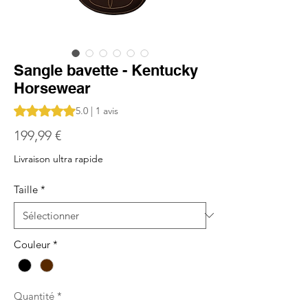
Sangle bavette - Kentucky
Horsewear
La note est de 5.0 sur cinq étoiles selon 1 avis
5.0 | 1 avis
Prix
199,99 €
Livraison ultra rapide
Taille
*
Couleur
*
Quantité
*