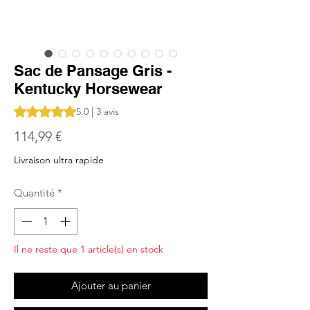
Sac de Pansage Gris -
Kentucky Horsewear
La note est de 5.0 sur cinq étoiles selon 3 avis
5.0 | 3 avis
Prix
114,99 €
Livraison ultra rapide
Quantité
*
Il ne reste que 1 article(s) en stock
Ajouter au panier