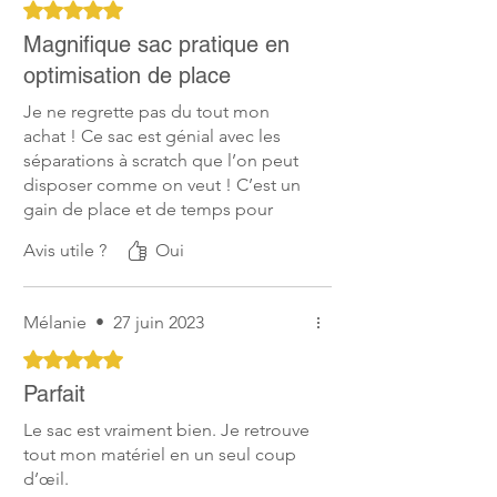
Noté 5 sur 5.
Magnifique sac pratique en
optimisation de place
Je ne regrette pas du tout mon
achat ! Ce sac est génial avec les
séparations à scratch que l’on peut
disposer comme on veut ! C’est un
gain de place et de temps pour
retrouver ses produits ! On peut
Avis utile ?
Oui
également mettre des grands
contenants en spray, c’est le réel
plus de ce sac ! Il est également
Mélanie
•
27 juin 2023
élégant, on peut le disposer sur la
paroi du box cela rend super bien !
Noté 5 sur 5.
Parfait
Le sac est vraiment bien. Je retrouve
tout mon matériel en un seul coup
d’œil.