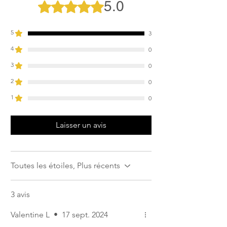
5.0
Noté 5 sur 5.
5
3
4
0
3
0
2
0
1
0
Laisser un avis
Toutes les étoiles, Plus récents
3 avis
Valentine L
•
17 sept. 2024