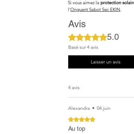
Si vous aimez la
protection solai
l'
Onguent Sabot Sec EKIN
.
Avis
5.0
Noté 5 sur 5.
Basé sur 4 avis
Laisser un avis
4 avis
Alexandra
•
04 juin
Noté 5 sur 5.
Au top