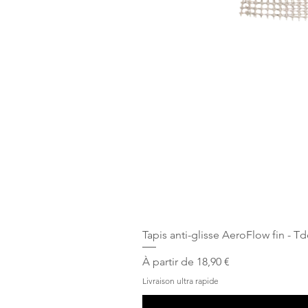
Tapis anti-glisse AeroFlow fin - T
Prix promotionnel
À partir de
18,90 €
Livraison ultra rapide