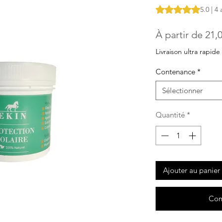
La note est de 5.0 
5.0 | 4 
À partir de
21,
Livraison ultra rapide
Contenance
*
Sélectionner
Quantité
*
Ajouter au panier
Com