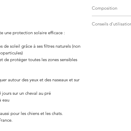
Composition
Produit 100% nature
Conseils d'utilisatio
Produit composé exc
Les matières premiè
 une protection solaire efficace :
Étaler avec la mai
propriétés qui contri
protéger de faço
Le dioxyde de tit
s de soleil grâce à ses filtres naturels (non
sur la peau
(non nano) : filtr
oparticules)
Stabilité du prod
une barrière de p
et de protéger toutes les zones sensibles
L’huile de Jojoba
hydratantes, asso
Contient également :
quer autour des yeux et des naseaux et sur
Acide gras, Huile vé
 jours sur un cheval au pré
à eau
 aussi pour les chiens et les chats.
France.