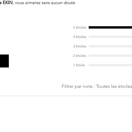
re EKIN
, vous aimerez sans aucun doute
5 étoiles
4 étoiles
3 étoiles
2 étoiles
1 étoile
Filtrer par note :
Toutes les étoile