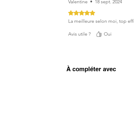
Valentine
•
18 sept. 2024
Noté 5 sur 5.
La meilleure selon moi, top effi
Avis utile ?
Oui
À compléter avec