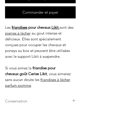
Commander et payer
Les
friandises
pour chevaux
Likit
sont des
pierres à lécher
au gout intense et
délicieux. Elles sont spécialement
conçues pour occuper les chevaux et
poneys au box et peuvent être utilisées
avec le support Likit à suspendre.
Si vous aimez la
friandise pour
chevaux goût Cerise Likit
, vous aimerez
sans aucun doute les
friandises à lécher
parfum pomme
.
Conservation
À conserver à l'abri du soleil, de la