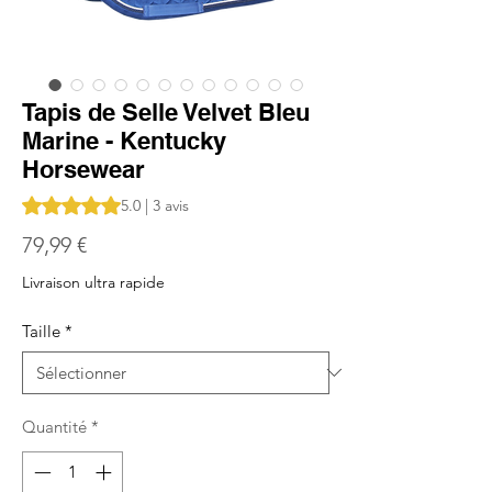
Tapis de Selle Velvet Bleu
Marine - Kentucky
Horsewear
La note est de 5.0 sur cinq étoiles selon 3 avis
5.0 | 3 avis
Prix
79,99 €
Livraison ultra rapide
Taille
*
Quantité
*