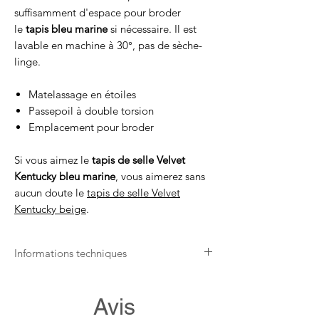
suffisamment d'espace pour broder
le
tapis bleu marine
si nécessaire. Il est
lavable en machine à 30°, pas de sèche-
linge.
Matelassage en étoiles
Passepoil à double torsion
Emplacement pour broder
Si vous aimez le
tapis de selle Velvet
Kentucky bleu marine
, vous aimerez sans
aucun doute le
tapis de selle Velvet
Kentucky beige
.
Informations techniques
Respirant
Les tapis de selle Velvet Kentucky
Avis
Horsewear Bleu marine sont respirants et