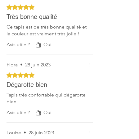
Le confort des chevaux est primordial. De
Noté 5 sur 5.
ce fait, les produits
Kentucky Horsewear
sont aussi doux que possible pour la
Très bonne qualité
peau, afin d’empêcher les frottements et
Ce tapis est de très bonne qualité et
irritations.
la couleur est vraiment très jolie !
Avis utile ?
Oui
Flora
•
28 juin 2023
Noté 5 sur 5.
Dégarotte bien
Tapis très confortable qui dégarotte
bien.
Avis utile ?
Oui
Louise
•
28 juin 2023