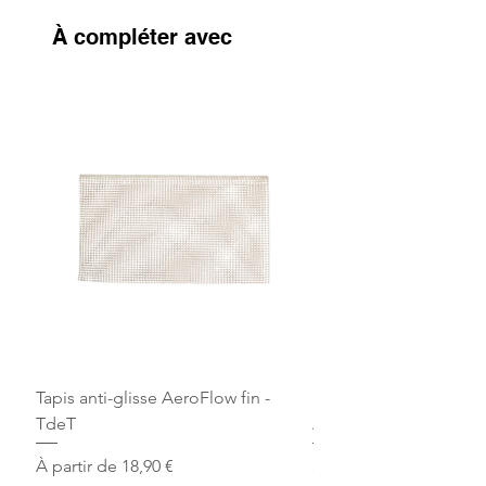
À compléter avec
Tapis anti-glisse AeroFlow fin -
Bandes de repos Écru 
TdeT
Arjuna
Prix promotionnel
Prix
À partir de
18,90 €
30,00 €