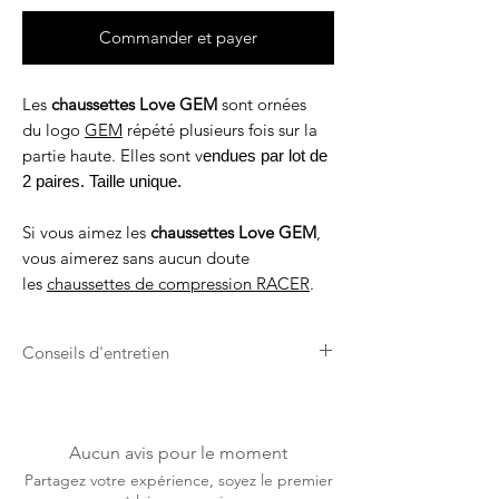
Commander et payer
Les
chaussettes Love GEM
sont ornées
du logo
GEM
répété plusieurs fois sur la
partie haute. Elles sont v
endues par lot de
2 paires. Taille unique.
Si vous aimez les
chaussettes Love GEM
,
vous aimerez sans aucun doute
les
chaussettes de compression RACER
.
Conseils d'entretien
Lavage en machine à laver à 30°.
Ne pas utiliser de sèche linge.
Aucun avis pour le moment
Partagez votre expérience, soyez le premier