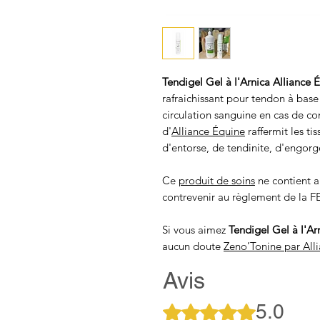
Tendigel Gel à l'Arnica Alliance 
rafraichissant pour tendon à base d
circulation sanguine en cas de c
d'
Alliance Équine
raffermit les ti
d'entorse, de tendinite, d'engorg
Ce
produit de soins
ne contient a
contrevenir au règlement de la FE
Si vous aimez
Tendigel Gel à l'Ar
aucun doute
Zeno’Tonine par All
Avis
5.0
Noté 5 sur 5.