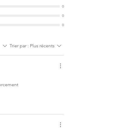
0
0
0
s
Trier par :
Plus récents
 forcement