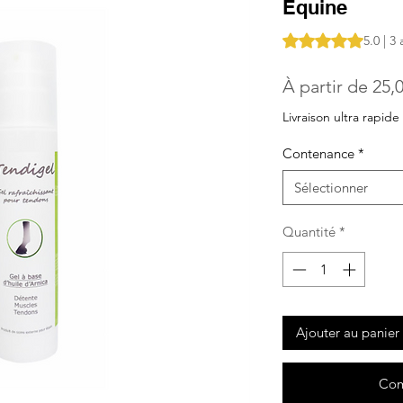
Équine
La note est de 5.0 
5.0 | 3 
À partir de
25,
Livraison ultra rapide
Contenance
*
Sélectionner
Quantité
*
Ajouter au panier
Com