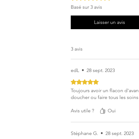
Basé sur 3 avis
Laisser un avis
3 avis
edL
•
28 sept. 2023
Noté 5 sur 5.
Toujours avoir un flacon d'avanc
doucher ou faire tous les soin
Avis utile ?
Oui
Stéphane G.
•
28 sept. 2023