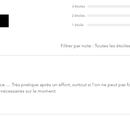
3 étoiles
2 étoiles
1 étoile
Filtrer par note :
Toutes les étoile
e..... Très pratique après un effort, surtout si l'on ne peut pas
s nécessaires sur le moment.