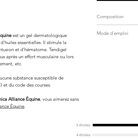
Composition
Gel dermatologique, 
Mode d'emploi
essentielles...
Équine
est un gel dermatologique
'huiles essentielles. Il stimule la
Après avoir douché l
ontusion et d’hématome. Tendigel
appliquer le gel, mas
ssus après un effort musculaire ou lors
Renouveler régulière
ement, etc.
conseillé d'utiliser
À conserver à l'abri 
ucune substance susceptible de
Usage externe.
I et du code des courses.
nica Alliance Équine
, vous aimerez sans
iance Équine
.
5 étoiles
4 étoiles