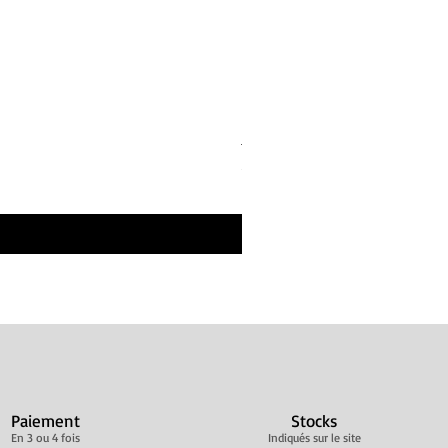
Bandes de repos Écru Beige 
Prix
30,00 €
Livraison ultra rapide
Paiement
Stocks
En 3 ou 4 fois
Indiqués sur le site