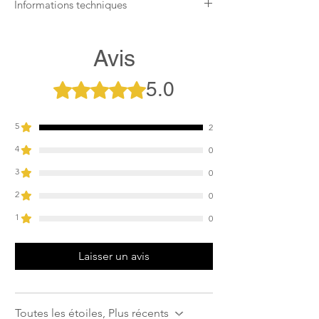
Informations techniques
Lavable en machine à basse
température (de préférence 30 degrés)
Avis
Une tablette / capsule de lavage peut
être utilisée
5.0
Noté 5 sur 5.
Sécher à l'air libre à proximité d'une
source de chaleur, ne jamais mettre au
sèche-linge
5
2
4
0
3
0
2
0
1
0
Laisser un avis
Toutes les étoiles, Plus récents