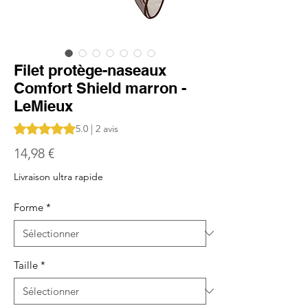
Filet protège-naseaux
Comfort Shield marron -
LeMieux
La note est de 5.0 sur cinq étoiles selon 2 avis
5.0 | 2 avis
Prix
14,98 €
Livraison ultra rapide
Forme
*
Taille
*