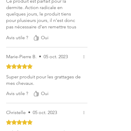
Ce produit est parfait pour la
poulain tête. Pour les autres parties du
dermite. Action radicale en
corps de la jument suitée, vérifier que
quelques jours, le produit tiens
l’odeur de Derfen Original ne perturbe
pour plusieurs jours, il n’est donc
pas la tétée avant d’appliquer de façon
pas nécessaire d’en remettre tous
régulière.
les jours. Ma jument qui avait la
Avis utile ?
Oui
queue toute ébouriffée n’a plus ce
Derfen Original est un produit non
soucis.
dopant.
Marie-Pierre B.
•
05 oct. 2023
Derfen Original n’est pas
Noté 5 sur 5.
photosensibilisant.
Super produit pour les grattages de
Derfen Original est un concentré d’actifs
mes chevaux.
naturels, il est dont recommandé, comme
Avis utile ?
Oui
tout produit, de tester d’abord la lotion
sur une petite zone et d’attendre 24h
avant de l’appliquer sur l’intégralité du
Christelle
•
05 oct. 2023
corps.
Noté 5 sur 5.