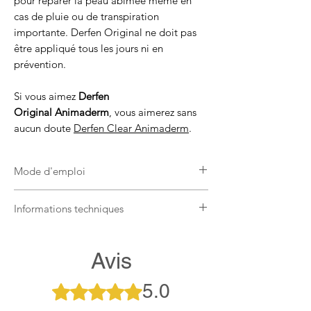
pour réparer la peau abîmée même en
cas de pluie ou de transpiration
importante. Derfen Original ne doit pas
être appliqué tous les jours ni en
prévention.
Si vous aimez
Derfen
Original Animaderm
, vous aimerez sans
aucun doute
Derfen Clear Animaderm
.
Mode d'emploi
Brosser légèrement la zone visée avec
Informations techniques
une brosse douce
Secouer le flacon pour obtenir un
Derfen Original est un produit noir,
mélange homogène
tachant et à l’odeur puissante et tenace.
Avis
Appliquer le produit entre les crins puis
massez délicatement à l'aide de gants
Chaque peau étant différente, le
5.0
Noté 5 sur 5.
renouvellement de l'application peut
varier d'un cheval à un autre : entre 4 et