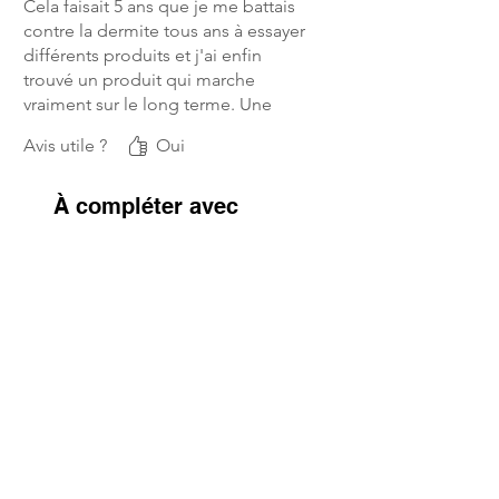
Cela faisait 5 ans que je me battais
contre la dermite tous ans à essayer
différents produits et j'ai enfin
trouvé un produit qui marche
vraiment sur le long terme. Une
nouvelle vie pour ma jument et
Avis utile ?
Oui
moi!
À compléter avec