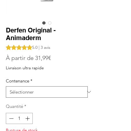
Derfen Original -
Animaderm
La note est de 5.0 sur cinq étoiles selon 3 avis
5.0 | 3 avis
Prix
À partir de
31,99€
promotionnel
Livraison ultra rapide
Contenance
*
Quantité
*
Rupture de stock