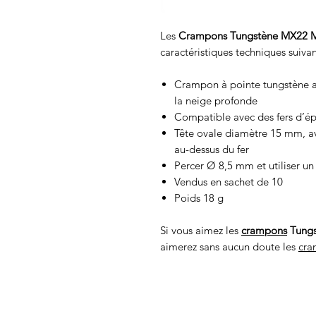
Les
Crampons Tungstène MX22 M1
caractéristiques techniques suivan
Crampon à pointe tungstène ad
la neige profonde
Compatible avec des fers d’é
Tête ovale diamètre 15 mm, 
au-dessus du fer
Percer Ø 8,5 mm et utiliser u
Vendus en sachet de 10
Poids 18 g
Si vous aimez les
crampons
Tung
aimerez sans aucun doute les
cra