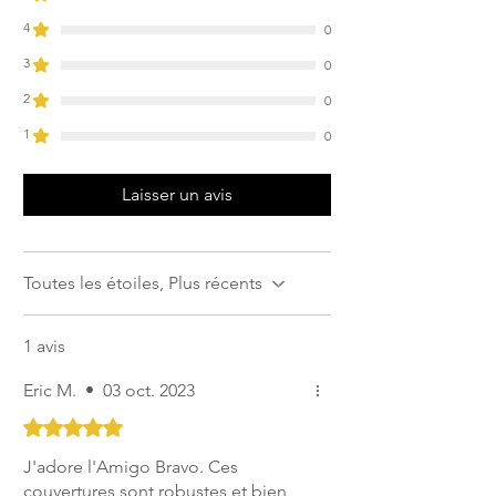
4
0
3
0
2
0
1
0
Laisser un avis
Toutes les étoiles, Plus récents
1 avis
Eric M.
•
03 oct. 2023
Noté 5 sur 5.
J'adore l'Amigo Bravo. Ces
couvertures sont robustes et bien