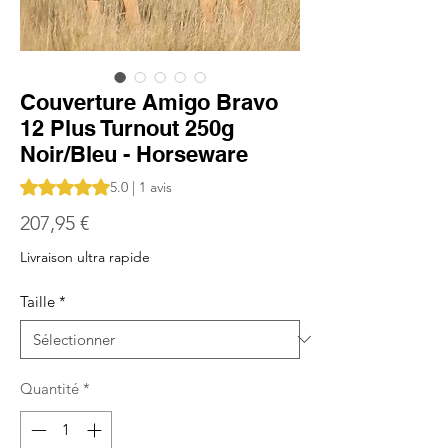
Couverture Amigo Bravo
12 Plus Turnout 250g
Noir/Bleu - Horseware
La note est de 5.0 sur cinq étoiles sur la base de 1 avis
5.0 | 1 avis
Prix
207,95 €
Livraison ultra rapide
Taille
*
Quantité
*