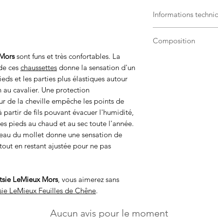
Informations techni
Lavable en machi
Composition
degrés.
Laver les chausset
 Mors
sont funs et très confortables. La
46% coton absor
Ne pas repasser.
de ces
chaussettes
donne la sensation d'un
39% nylon
Sécher à l'air li
eds et les parties plus élastiques autour
11% élasthanne
en au cavalier. Une protection
4% caoutchouc
 de la cheville empêche les points de
 partir de fils pouvant évacuer l'humidité,
es pieds au chaud et au sec toute l'année.
iveau du mollet donne une sensation de
 tout en restant ajustée pour ne pas
tsie LeMieux Mors
, vous aimerez sans
sie LeMieux Feuilles de Chêne
.
Aucun avis pour le moment