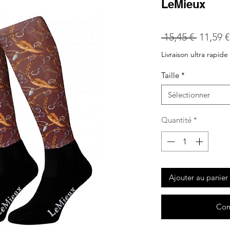
LeMieux
Prix
 15,45 € 
11,59 €
origina
Livraison ultra rapide
Taille
*
Sélectionner
Quantité
*
Ajouter au panier
Com