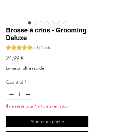
Brosse à crins - Grooming
Deluxe
La note est de 5.0 sur cinq étoiles selon 1 avis
5.0 | 1 avis
Prix
24,99 €
Livraison ultra rapide
Quantité
*
Il ne reste que 7 article(s) en stock
Ajouter au panier