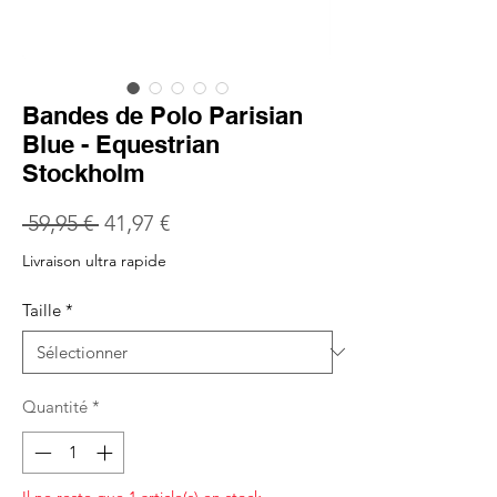
Bandes de Polo Parisian
Blue - Equestrian
Stockholm
Prix
Prix
 59,95 € 
41,97 €
original
promotionnel
Livraison ultra rapide
Taille
*
Quantité
*