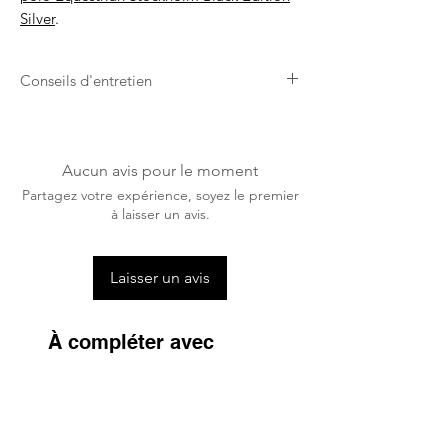
Silver
.
Conseils d'entretien
Les
bandes de polo Equestrian
Stockholm
sont lavables en machine à
30°C. Pas de sèche-linge.
Aucun avis pour le moment
Partagez votre expérience, soyez le premier
à laisser un avis.
Laisser un avis
À compléter avec