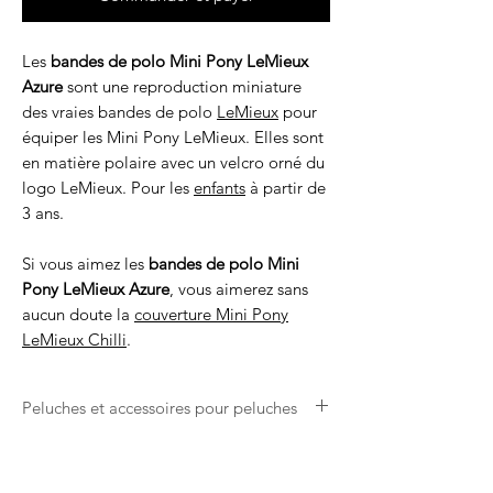
Les
bandes de polo
Mini Pony LeMieux
Azure
sont une reproduction miniature
des vraies bandes de polo
LeMieux
pour
équiper les Mini Pony LeMieux. Elles sont
en matière polaire avec un velcro orné du
logo LeMieux. Pour les
enfants
à partir de
3 ans.
Si vous aimez les
bandes de polo Mini
Pony LeMieux Azure
, vous aimerez sans
aucun doute la
couverture Mini Pony
LeMieux Chilli
.
Peluches et accessoires pour peluches
Les produits Mini Pony LeMieux sont des
peluches et accessoires pour peluches. Ils