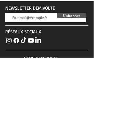
NEWSLETTER DEMIVOLTE
S'abonner
RÉSEAUX SOCIAUX
BLOG DEMIVOLTE
Actualités, tests, conseils, interviews...
SERVICE CLIENTS
Contact
Confidentialité & cookies
Conditions générales
PLUS DE DEMIVOLTE
Chevaux à vendre