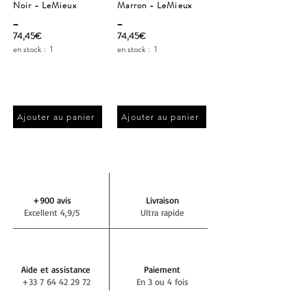
Noir - LeMieux
Marron - LeMieux
_
_
74,45€
74,45€
en stock :
1
en stock :
1
Ajouter au panier
Ajouter au panier
+900 avis
Livraison
Excellent 4,9/5
Ultra rapide
Aide et assistance
Paiement
+33 7 64 42 29 72
En 3 ou 4 fois