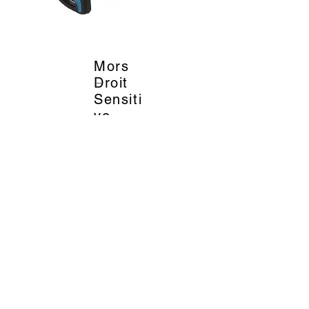
Mors
_
Droit
Sensiti
ve
Wave -
Acavall
o
52
EUR
Title
Description