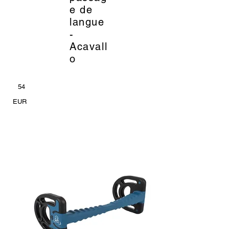
e de
langue
-
Acavall
o
54
EUR