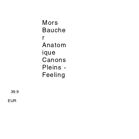
Mors
_
Bauche
r
Anatom
ique
Canons
Pleins -
Feeling
39.9
EUR