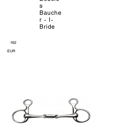
_
s
Bauche
r - I-
Bride
162
EUR