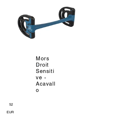
Mors
_
Droit
Sensiti
ve -
Acavall
o
52
EUR