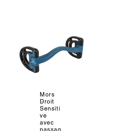
Mors
_
Droit
Sensiti
ve
avec
passag