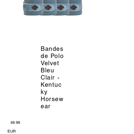
Bandes
_
de Polo
Velvet
Bleu
Clair -
Kentuc
ky
Horsew
ear
49.99
EUR