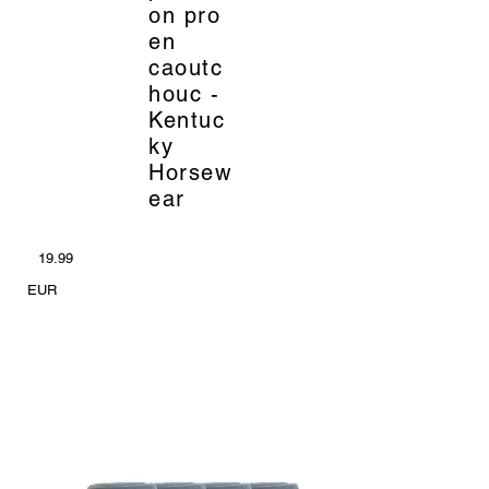
on pro
en
caoutc
houc -
Kentuc
ky
Horsew
ear
19.99
EUR