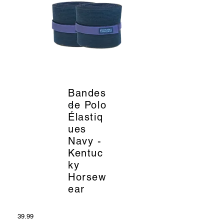
Bandes
_
de Polo
Élastiq
ues
Navy -
Kentuc
ky
Horsew
ear
39.99