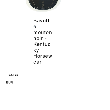
Bavett
_
e
mouton
noir -
Kentuc
ky
Horsew
ear
244.99
EUR