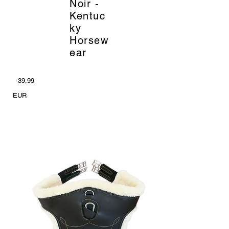
Noir -
Kentuc
ky
Horsew
ear
39.99
EUR