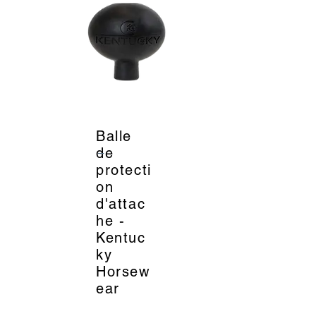
Balle
_
de
protecti
on
d'attac
he -
Kentuc
ky
Horsew
ear