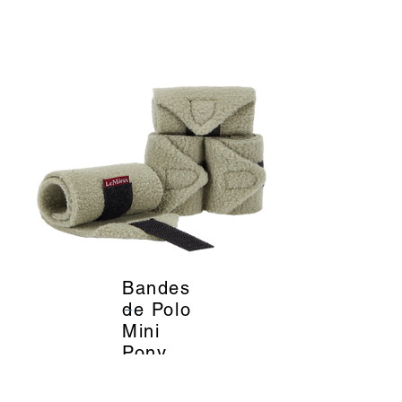
Bandes
_
de Polo
Mini
Pony
Fern -
LeMieu