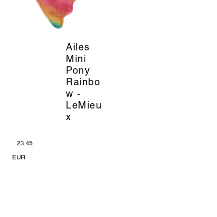
Ailes
_
Mini
Pony
Rainbo
w -
LeMieu
x
23.45
EUR