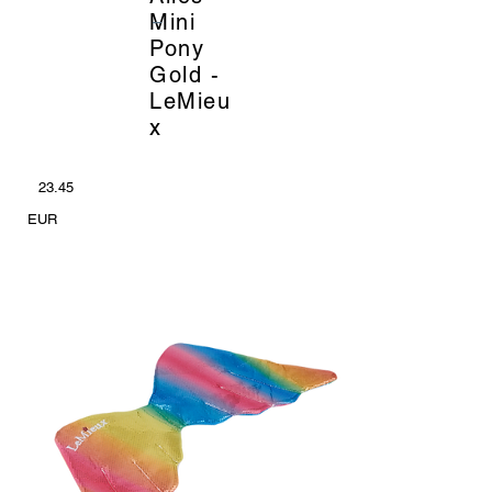
_
Mini
Pony
Gold -
LeMieu
x
23.45
EUR