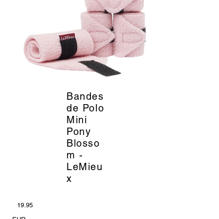
Bandes
_
de Polo
Mini
Pony
Blosso
m -
LeMieu
x
19.95