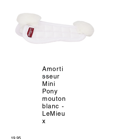
Amorti
_
sseur
Mini
Pony
mouton
blanc -
LeMieu
x
19.95