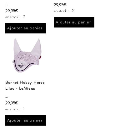
_
29,95€
29,95€
en stock :
2
en stock :
2
Ajouter au panier
Ajouter au panier
Bonnet Hobby Horse
Lilac - LeMieux
_
29,95€
en stock :
1
Ajouter au panier