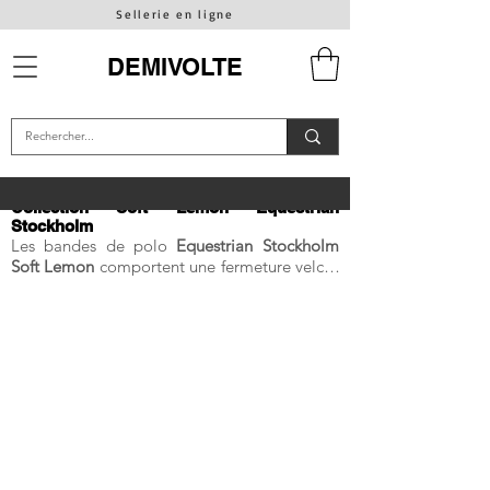
Sellerie en ligne
DEMIVOLTE
Collection Soft Lemon Equestrian
Stockholm
Les bandes de polo
Equestrian Stockholm
Soft Lemon
comportent une fermeture velcro
simple et ont été conçues dans un tissu en
fibre polaire de qualité pour empêcher
l’apparition des bouloches. Ces bandes de
polo Equestrian Stockholm mesurent 4m et
sont vendues en lot de quatre. Les bandes de
polo Equestrian Stockholm Soft Lemon sont
disponibles en vente au prix de 59€. Le tapis
de selle Equestrian Stockholm Soft
Lemon est idéal à l'entraînement au
quotidien comme sur les terrains de