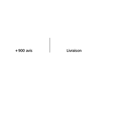
+900 avis
Livraison
Excellent 4,9/5
Ultra rapide
Aide et assistance
Paiement
+33 7 64 42 29 72
En 3 ou 4 fois
NEWSLETTER DEMIVOLTE
S'abonner
RÉSEAUX SOCIAUX