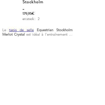
Stockholm
_
179,95€
en stock :
2
Le
tapis de selle
Equestrian Stockholm
Merlot Crystal
est idéal à l'entraînement au
quotidien comme sur les terrains de
concours. Le matériau du tapis de selle est
brillant et résistant à la saleté avec de beaux
détails et des motifs avec le logo Equestrian
Stockholm. Le tapis de selle Equestrian
Stockholm Merlot Crystal est disponible en
vente au prix de 99€. Le tapis de selle
dressage Equestrian Stockholm Merlot
Crystal est idéal à l'entraînement au
quotidien comme sur les terrains de
concours. Le matériau du tapis de selle est
brillant et résistant à la saleté avec de beaux
détails et des motifs avec le logo Equestrian
Stockholm. Le tapis de selle dressage
Equestrian Stockholm Merlot Crystal est