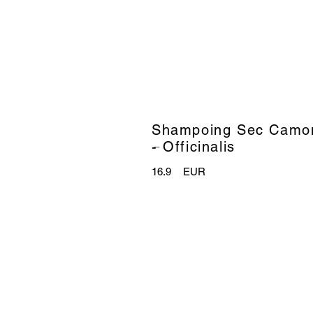
Shampoing Sec Camom
_
- Officinalis
16.9
EUR