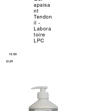
_
apaisa
nt
Tendon
il -
Labora
toire
LPC
19.99
EUR