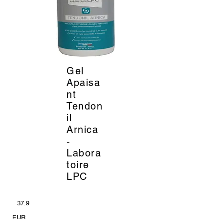
Gel
_
Apaisa
nt
Tendon
il
Arnica
-
Labora
toire
LPC
37.9
EUR