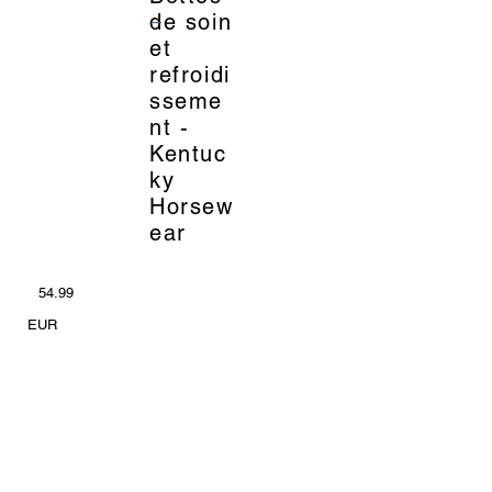
_
de soin
et
refroidi
sseme
nt -
Kentuc
ky
Horsew
ear
54.99
EUR