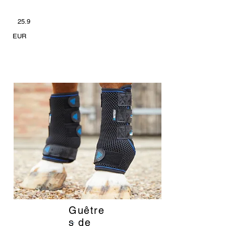
25.9
EUR
Guêtre
_
s de