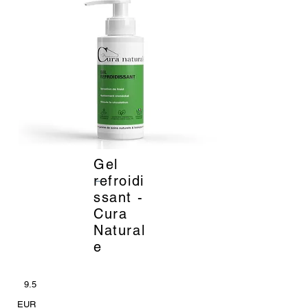
Gel
_
refroidi
ssant -
Cura
Natural
e
9.5
EUR