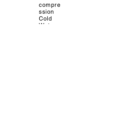
compre
ssion
Cold
Water -
Premie
r
Equine
71.95
EUR