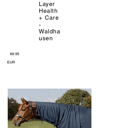
Layer
Health
+ Care
-
Waldha
usen
69.95
EUR