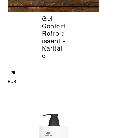
Gel
_
Confort
Refroid
issant -
Karital
e
29
EUR