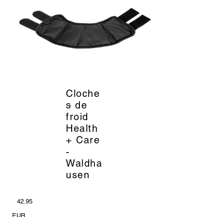
Cloche
_
s de
froid
Health
+ Care
-
Waldha
usen
42.95
EUR