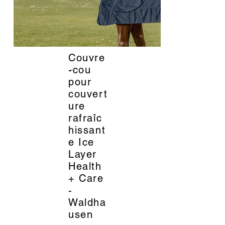
Couvre
_
-cou
pour
couvert
ure
rafraîc
hissant
e Ice
Layer
Health
+ Care
-
Waldha
usen