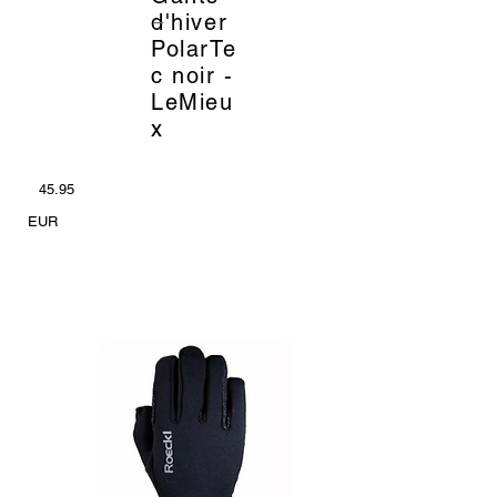
_
d'hiver
PolarTe
c noir -
LeMieu
x
45.95
EUR