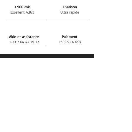
+900 avis
Livraison
Excellent 4,9/5
Ultra rapide
Aide et assistance
Paiement
+33 7 64 42 29 72
En 3 ou 4 fois
NEWSLETTER DEMIVOLTE
S'abonner
RÉSEAUX SOCIAUX
BLOG DEMIVOLTE
Actualités, tests, conseils, interviews...