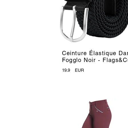
Ceinture Élastique D
_
Fogglo Noir - Flags&
19.9
EUR