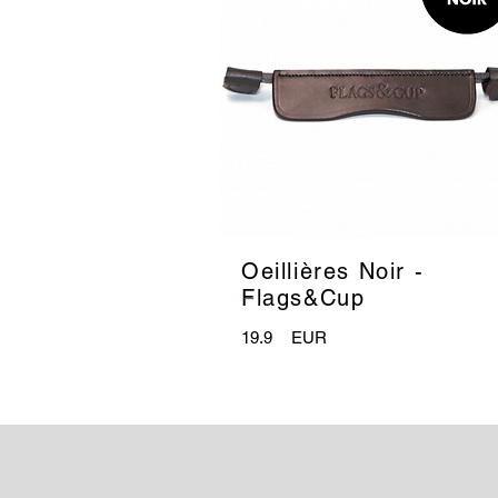
Oeillières Noir -
_
Flags&Cup
19.9
EUR