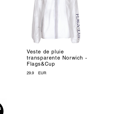
Veste de pluie
_
transparente Norwich -
Flags&Cup
29.9
EUR