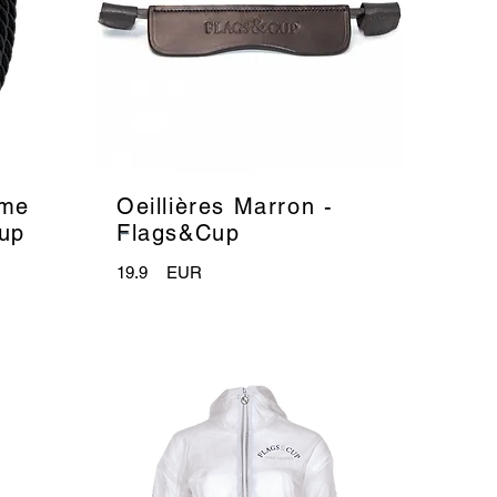
ame
Oeillières Marron -
_
Cup
Flags&Cup
19.9
EUR