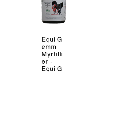
Equi'G
_
emm
Myrtilli
er -
Equi'G
emm
19
EUR