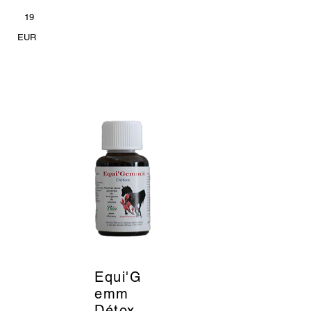
19
EUR
Equi'G
_
emm
Détox -