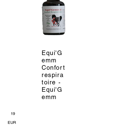
Equi'G
_
emm
Confort
respira
toire -
Equi'G
emm
19
EUR