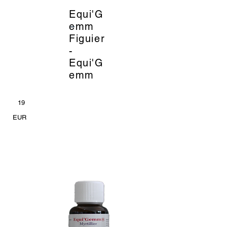
Equi'G
_
emm
Figuier
-
Equi'G
emm
19
EUR