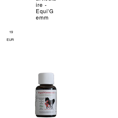
ire -
Equi'G
emm
19
EUR