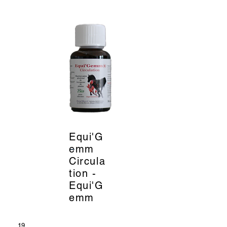
Equi'G
_
emm
Circula
tion -
Equi'G
emm
19