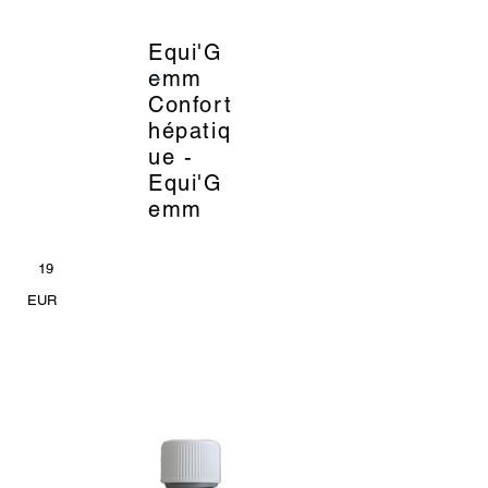
Equi'G
_
emm
Confort
hépatiq
ue -
Equi'G
emm
19
EUR