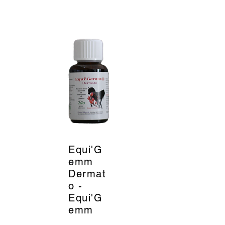
Equi'G
_
emm
Dermat
o -
Equi'G
emm