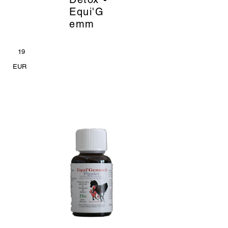
Equi'G
emm
19
EUR