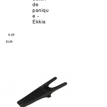
de
paniqu
e -
Ekkia
6.29
EUR