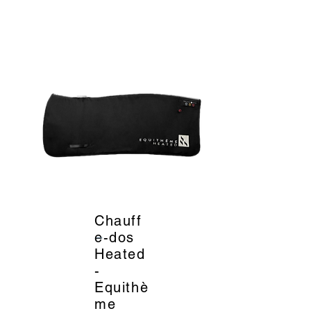
Chauff
_
e-dos
Heated
-
Equithè
me