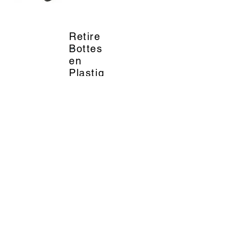
Retire
_
Bottes
en
Plastiq
ue Noir
-
EKKIA
6.79
EUR
Title
Description