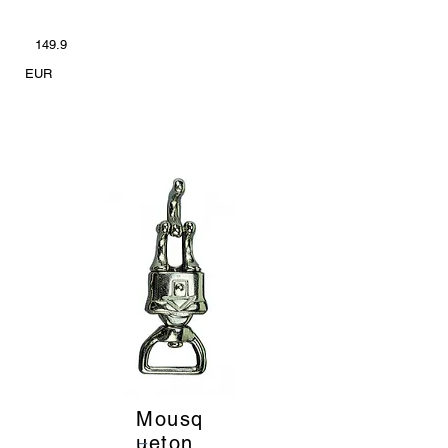
149.9
EUR
Mousq
_
ueton