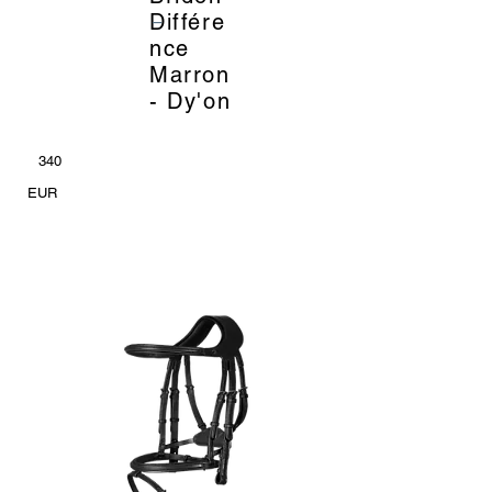
_
Différe
nce
Marron
- Dy'on
340
EUR