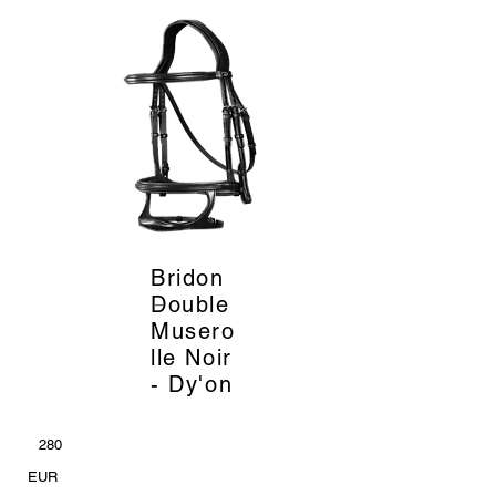
Bridon
_
Double
Musero
lle Noir
- Dy'on
280
EUR