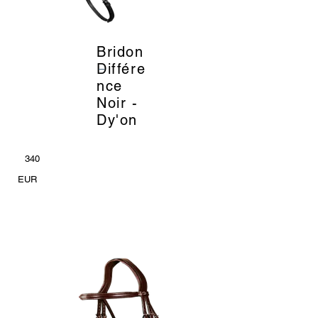
Bridon
_
Différe
nce
Noir -
Dy'on
340
EUR