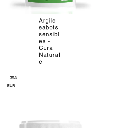
Argile
_
sabots
sensibl
es -
Cura
Natural
e
30.5
EUR