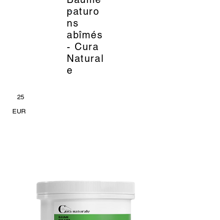
_
paturo
ns
abîmés
- Cura
Natural
e
25
EUR