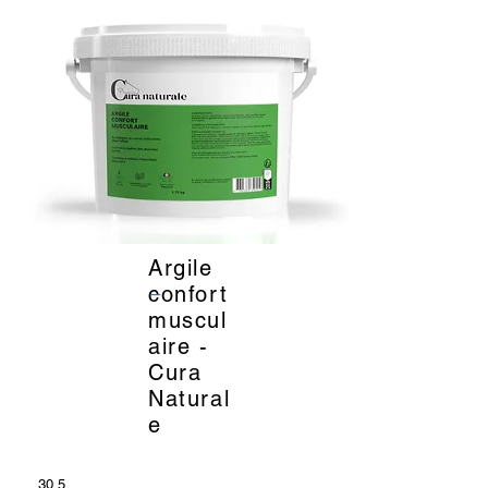
Argile
_
confort
muscul
aire -
Cura
Natural
e
30.5