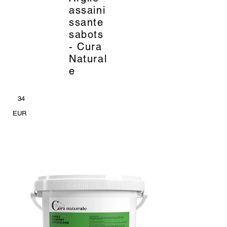
_
assaini
ssante
sabots
- Cura
Natural
e
34
EUR