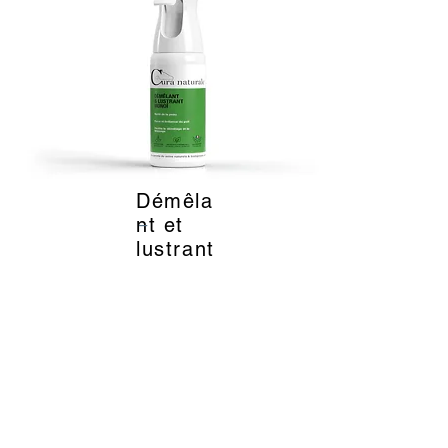
Démêla
_
nt et
lustrant
- Cura
Natural
e
22
EUR