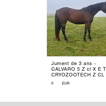
Jument de 3 ans -
_
CALVARO 5 Z cl X E 
CRYOZOOTECH Z CL
0
EUR