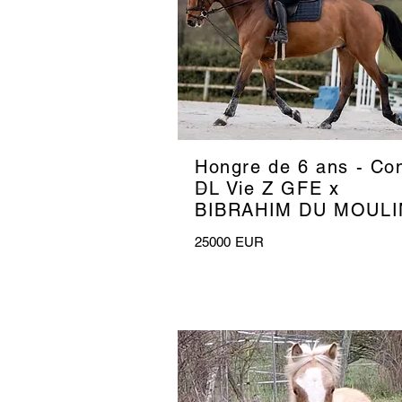
Hongre de 6 ans - Co
_
DL Vie Z GFE x
BIBRAHIM DU MOULI
25000
EUR