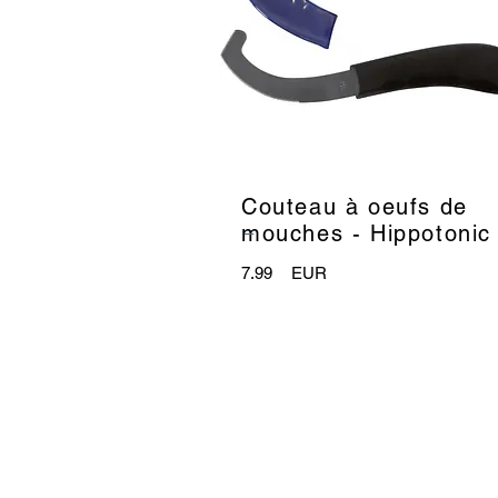
Couteau à oeufs de
_
mouches - Hippotonic
7.99
EUR