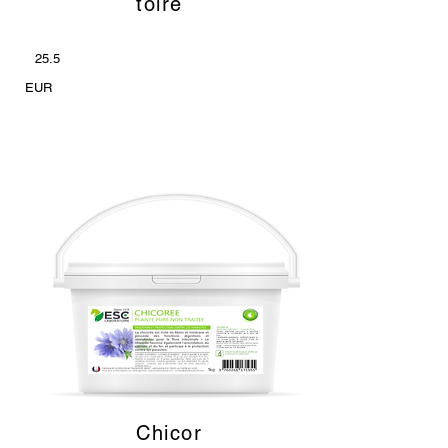
toire
25.5
EUR
Chicor
_