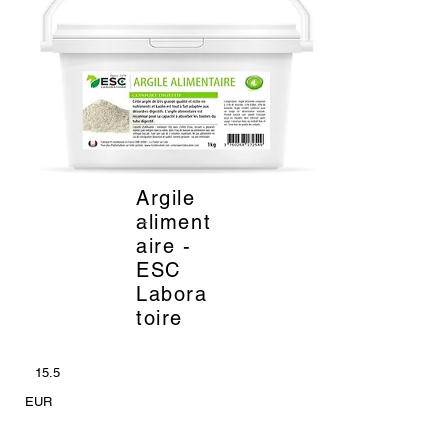
Argile
_
aliment
aire -
ESC
Labora
toire
15.5
EUR