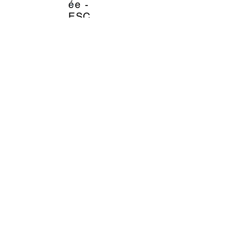
ée -
ESC
Labora
toire
29.95
EUR