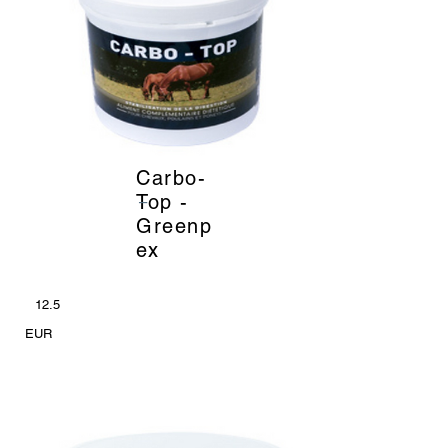
Carbo-
_
Top -
Greenp
ex
12.5
EUR