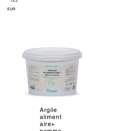
13.2
EUR
Argile
_
aliment
aire+
pomme