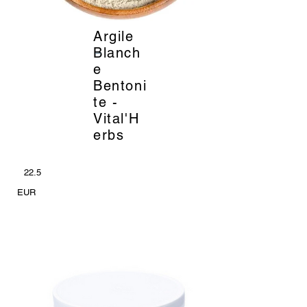
Argile
_
Blanch
e
Bentoni
te -
Vital'H
erbs
22.5
EUR