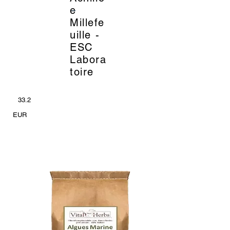
_
e
Millefe
uille -
ESC
Labora
toire
33.2
EUR