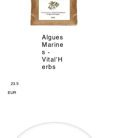
Algues
_
Marine
s -
Vital'H
erbs
23.5
EUR