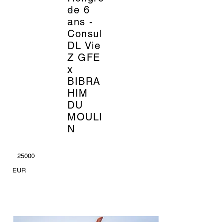
_
de 6
ans -
Consul
DL Vie
Z GFE
x
BIBRA
HIM
DU
MOULI
N
25000
EUR