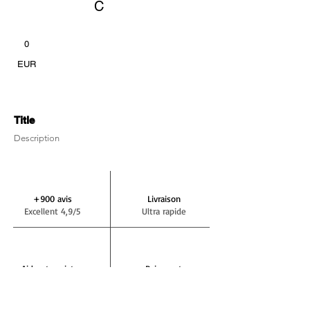
C
0
EUR
Title
Description
+900 avis
Livraison
Excellent 4,9/5
Ultra rapide
Aide et assistance
Paiement
+33 7 64 42 29 72
En 3 ou 4 fois